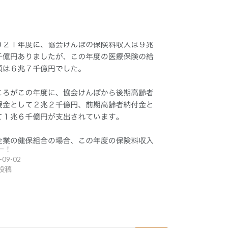
ー！
-09-02
投稿