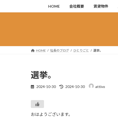
コ
ナ
HOME
会社概要
賃貸物件
ン
ビ
テ
ゲ
ン
ー
ツ
シ
へ
ョ
ス
ン
キ
に
HOME
社長のブログ
ひとりごと
選挙。
ッ
移
プ
動
選挙。
最
2024-10-30
2024-10-30
attivo
終
更
新
日
時
おはようございます。
: