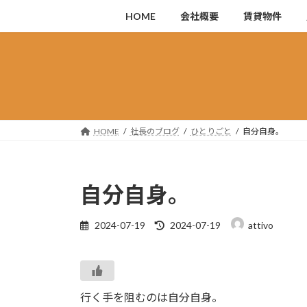
コ
ナ
HOME
会社概要
賃貸物件
ン
ビ
テ
ゲ
ン
ー
ツ
シ
へ
ョ
ス
ン
キ
に
HOME
社長のブログ
ひとりごと
自分自身。
ッ
移
プ
動
自分自身。
最
2024-07-19
2024-07-19
attivo
終
更
新
日
時
行く手を阻むのは自分自身。
: