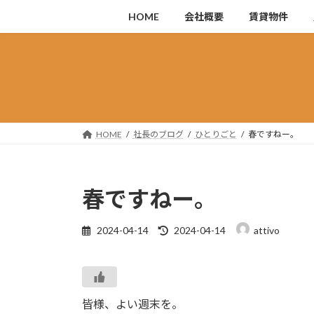
コ
ナ
HOME
会社概要
賃貸物件
ン
ビ
テ
ゲ
ン
ー
ツ
シ
へ
ョ
ス
ン
キ
に
HOME
社長のブログ
ひとりごと
春ですねー。
ッ
移
プ
動
春ですねー。
最
2024-04-14
2024-04-14
attivo
終
更
新
日
時
皆様、よい週末を。
: