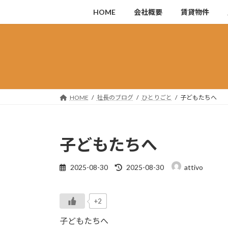
コ
ナ
HOME
会社概要
賃貸物件
ン
ビ
テ
ゲ
ン
ー
ツ
シ
へ
ョ
ス
ン
キ
に
HOME
社長のブログ
ひとりごと
子どもたちへ
ッ
移
プ
動
子どもたちへ
最
2025-08-30
2025-08-30
attivo
終
更
新
+2
日
時
子どもたちへ
: