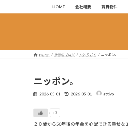
コ
ナ
HOME
会社概要
賃貸物件
ン
ビ
テ
ゲ
ン
ー
ツ
シ
へ
ョ
ス
ン
キ
に
HOME
社長のブログ
ひとりごと
ニッポン。
ッ
移
プ
動
ニッポン。
最
2026-05-01
2026-05-01
attivo
終
更
新
+3
日
時
２０歳から50年後の年金を心配できる幸せな
: