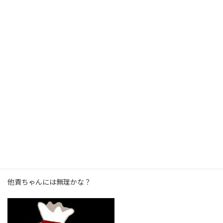
そう言えば、どうせ、運だからと努力などの積み重ねをしない。
チャンスが目の前にある時にチャンスだと見極めることやチャン
スを掴める準備は必要だと思う。
円預金債権に全振りして負けてる皆さんはチャンスを逃したので
は？
まだまだ物価高、インフレは続くと思いますが、またチャンスを
逃しますか？
リスクを実際にとった人にしかわからない感覚ってあると思いま
す。
リスクを取らないリスク。投資は自己責任で。
他責ちゃんには無理かな？