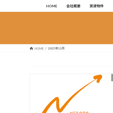
コ
ナ
HOME
会社概要
賃貸物件
ン
ビ
テ
ゲ
ン
ー
ツ
シ
へ
ョ
ス
ン
キ
に
HOME
2025年11月
ッ
移
プ
動