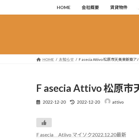
コ
ナ
HOME
会社概要
賃貸物件
ン
ビ
テ
ゲ
ン
ー
ツ
シ
へ
ョ
ス
ン
キ
に
HOME
お知らせ
F asecia Attivo 松原市天美東新築
ッ
移
プ
動
F asecia Attivo
最
2022-12-20
2022-12-20
attivo
終
更
新
日
時
F asecia Atiivo マイソク2022.12.20最新
: